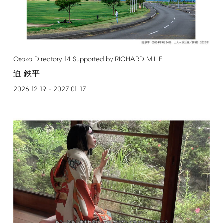
Osaka
Directory
14
Supported
by
RICHARD
MILLE
迫 鉄平
2026.12.19
2027.01.17
–