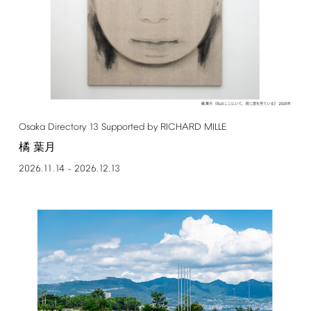
Osaka
Directory
13
Supported
by
RICHARD
MILLE
橘 葉月
2026.11.14
2026.12.13
–