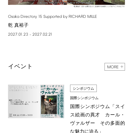
Osaka
Directory
15
Supported
by
RICHARD
MILLE
乾 真裕子
2027.01.23
2027.02.21
–
イベント
MORE
シンポジウム
国際シンポジウム
国際シンポジウム「スイ
ス絵画の異才 カール・
ヴァルザー その多面的
な魅力に迫る」