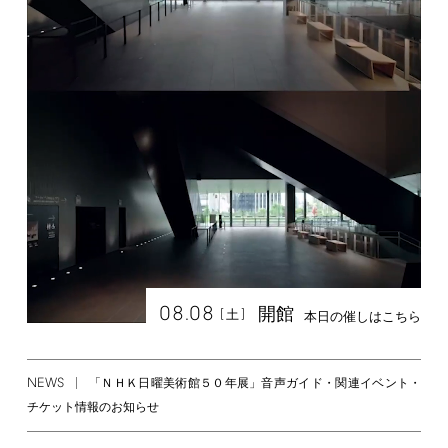
08.08
開館
[
]
土
本日の催しはこちら
NEWS
「ＮＨＫ日曜美術館５０年展」音声ガイド・関連イベント・
チケット情報のお知らせ