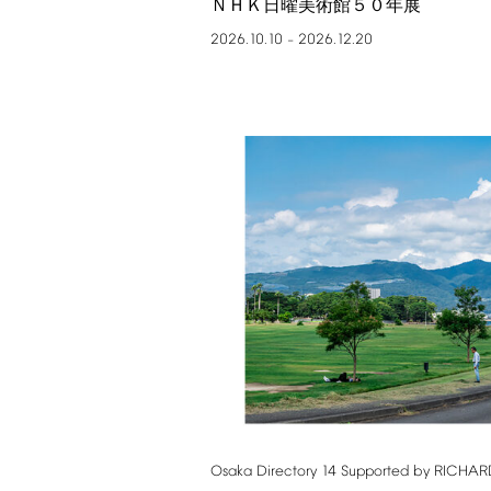
ＮＨＫ日曜美術館５０年展
2026.10.10
2026.12.20
–
Osaka
Directory
14
Supported
by
RICHAR