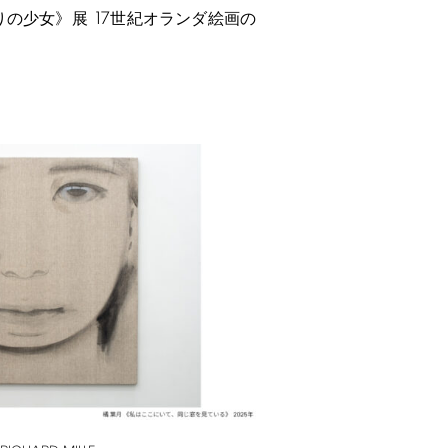
17
りの少女》展
世紀オランダ絵画の