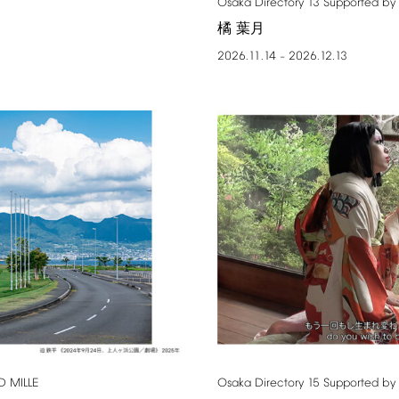
Osaka
Directory
13
Supported
by
橘 葉月
2026.11.14
2026.12.13
–
D
MILLE
Osaka
Directory
15
Supported
by