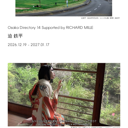
Osaka
Directory
14
Supported
by
RICHARD
MILLE
迫 鉄平
2026.12.19
2027.01.17
–