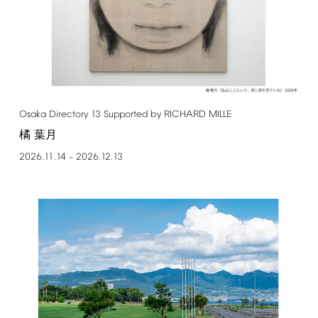
Osaka
Directory
13
Supported
by
RICHARD
MILLE
橘 葉月
2026.11.14
2026.12.13
–