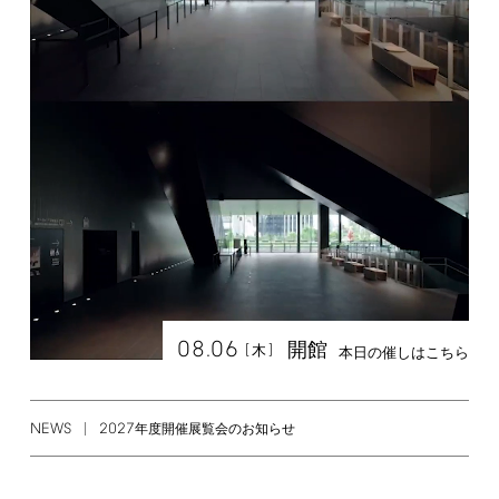
08.06
開館
[
]
木
本日の催しはこちら
NEWS
2027
年度開催展覧会のお知らせ