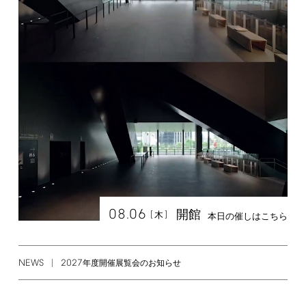
08.06
開館
[
]
木
本日の催しはこちら
NEWS
2027
年度開催展覧会のお知らせ