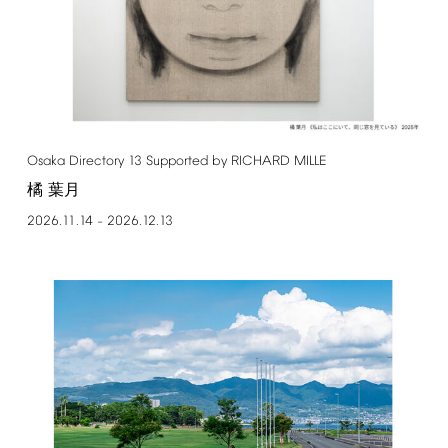
Osaka
Directory
13
Supported
by
RICHARD
MILLE
橘 葉月
2026.11.14
2026.12.13
–