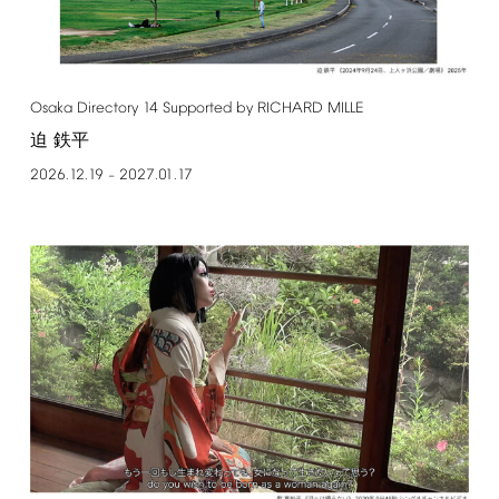
Osaka
Directory
14
Supported
by
RICHARD
MILLE
迫 鉄平
2026.12.19
2027.01.17
–