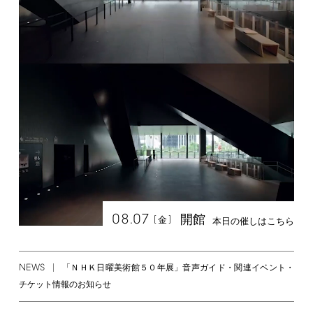
08.07
開館
[
]
金
本日の催しはこちら
NEWS
「ＮＨＫ日曜美術館５０年展」音声ガイド・関連イベント・
チケット情報のお知らせ