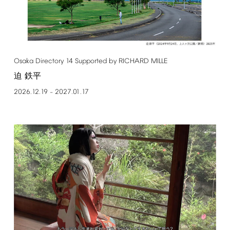
Osaka
Directory
14
Supported
by
RICHARD
MILLE
迫 鉄平
2026.12.19
2027.01.17
–