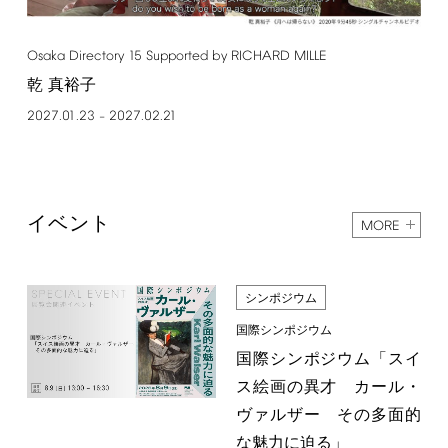
Osaka
Directory
15
Supported
by
RICHARD
MILLE
乾 真裕子
2027.01.23
2027.02.21
–
イベント
MORE
シンポジウム
国際シンポジウム
国際シンポジウム「スイ
ス絵画の異才 カール・
ヴァルザー その多面的
な魅力に迫る」