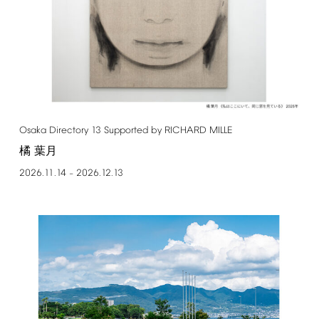
Osaka
Directory
13
Supported
by
RICHARD
MILLE
橘 葉月
2026.11.14
2026.12.13
–