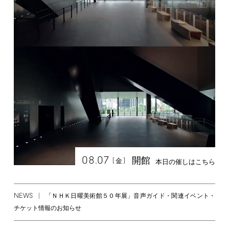
08.07
開館
[
]
金
本日の催しはこちら
NEWS
「ＮＨＫ日曜美術館５０年展」音声ガイド・関連イベント・
チケット情報のお知らせ