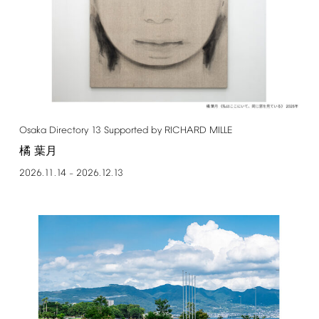
Osaka
Directory
13
Supported
by
RICHARD
MILLE
橘 葉月
2026.11.14
2026.12.13
–