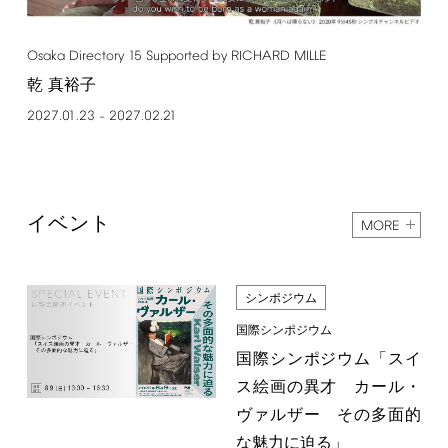
Osaka
Directory
15
Supported
by
RICHARD
MILLE
乾 真裕子
2027.01.23
2027.02.21
–
イベント
MORE
シンポジウム
国際シンポジウム
国際シンポジウム「スイ
ス絵画の異才 カール・
ヴァルザー その多面的
な魅力に迫る」