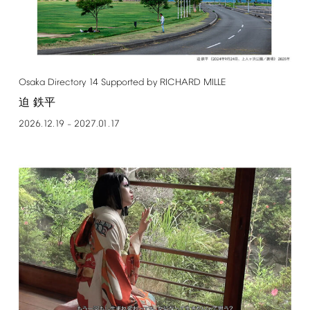
Osaka
Directory
14
Supported
by
RICHARD
MILLE
迫 鉄平
2026.12.19
2027.01.17
–