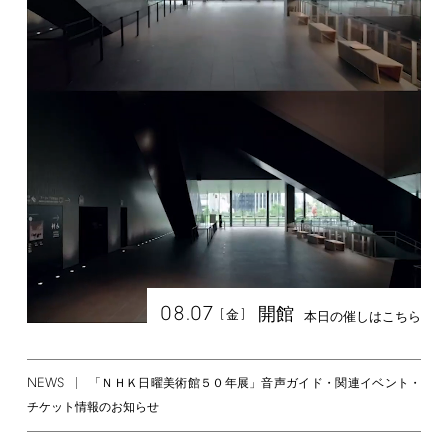
08.07
開館
[
]
金
本日の催しはこちら
NEWS
「ＮＨＫ日曜美術館５０年展」音声ガイド・関連イベント・
チケット情報のお知らせ