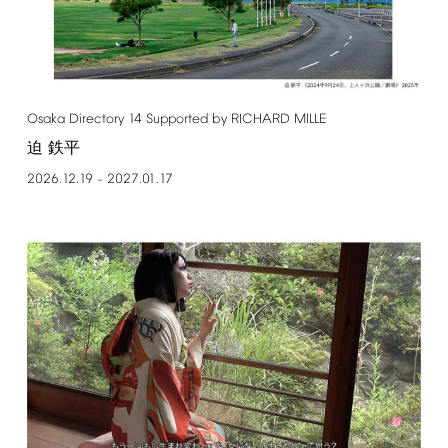
Osaka
Directory
14
Supported
by
RICHARD
MILLE
迫 鉄平
2026.12.19
2027.01.17
–