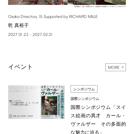
Osaka
Directory
15
Supported
by
RICHARD
MILLE
乾 真裕子
2027.01.23
2027.02.21
–
イベント
MORE
シンポジウム
国際シンポジウム
国際シンポジウム「スイ
ス絵画の異才 カール・
ヴァルザー その多面的
な魅力に迫る」