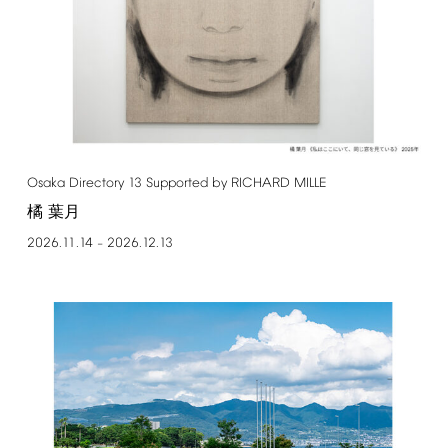
Osaka
Directory
13
Supported
by
RICHARD
MILLE
橘 葉月
2026.11.14
2026.12.13
–