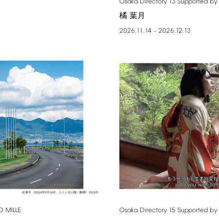
Osaka
Directory
13
Supported
by
橘 葉月
2026.11.14
2026.12.13
–
D
MILLE
Osaka
Directory
15
Supported
by