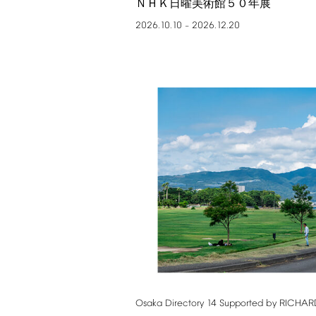
ＮＨＫ日曜美術館５０年展
2026.10.10
2026.12.20
–
Osaka
Directory
14
Supported
by
RICHAR