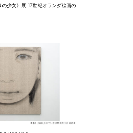
17
りの少女》展
世紀オランダ絵画の