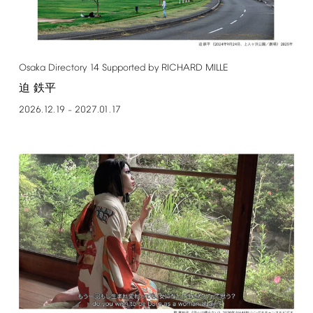
Osaka
Directory
14
Supported
by
RICHARD
MILLE
迫 鉄平
2026.12.19
2027.01.17
–