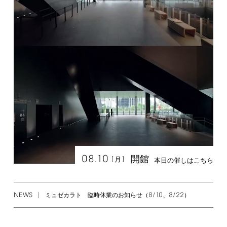
08.10
開館
[
]
月
本日の催しはこちら
NEWS
8/10
8/22
ミュゼカラト 臨時休業のお知らせ（
、
）