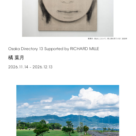
Osaka
Directory
13
Supported
by
RICHARD
MILLE
橘 葉月
2026.11.14
2026.12.13
–