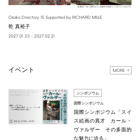
Osaka
Directory
15
Supported
by
RICHARD
MILLE
乾 真裕子
2027.01.23
2027.02.21
–
イベント
MORE
シンポジウム
国際シンポジウム
国際シンポジウム「スイ
ス絵画の異才 カール・
ヴァルザー その多面的
な魅力に迫る」