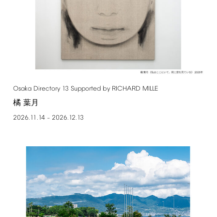
Osaka
Directory
13
Supported
by
RICHARD
MILLE
橘 葉月
2026.11.14
2026.12.13
–