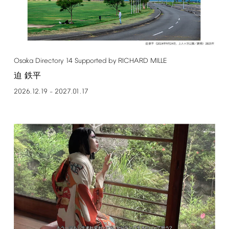
Osaka
Directory
14
Supported
by
RICHARD
MILLE
迫 鉄平
2026.12.19
2027.01.17
–