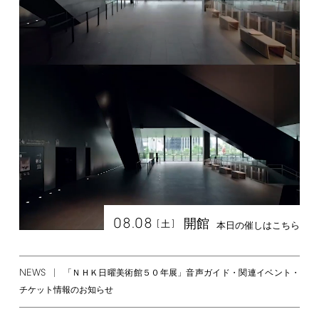
08.08
開館
[
]
土
本日の催しはこちら
NEWS
「ＮＨＫ日曜美術館５０年展」音声ガイド・関連イベント・
チケット情報のお知らせ