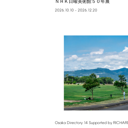
ＮＨＫ日曜美術館５０年展
2026.10.10
2026.12.20
–
Osaka
Directory
14
Supported
by
RICHAR