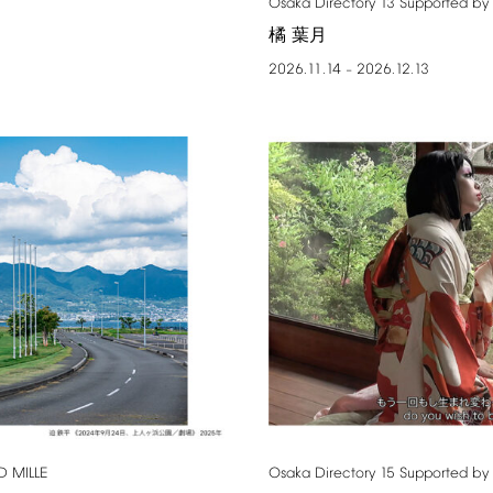
Osaka
Directory
13
Supported
by
橘 葉月
2026.11.14
2026.12.13
–
D
MILLE
Osaka
Directory
15
Supported
by