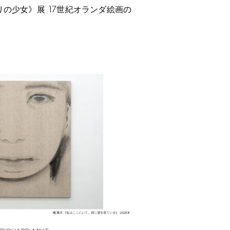
17
りの少女》展
世紀オランダ絵画の