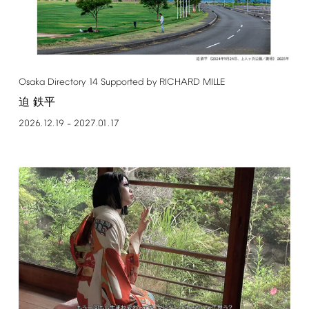
Osaka
Directory
14
Supported
by
RICHARD
MILLE
迫 鉄平
2026.12.19
2027.01.17
–