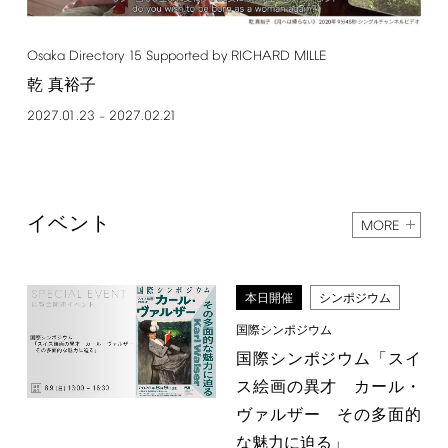
Osaka
Directory
15
Supported
by
RICHARD
MILLE
乾 真裕子
2027.01.23
2027.02.21
–
イベント
MORE
本日開催
シンポジウム
国際シンポジウム
国際シンポジウム「スイ
ス絵画の異才 カール・
ヴァルザー その多面的
な魅力に迫る」