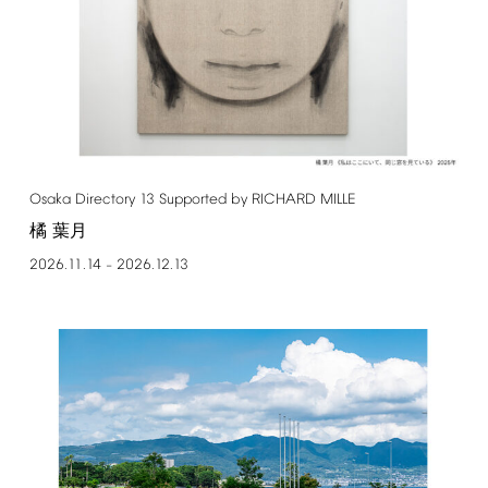
Osaka
Directory
13
Supported
by
RICHARD
MILLE
橘 葉月
2026.11.14
2026.12.13
–