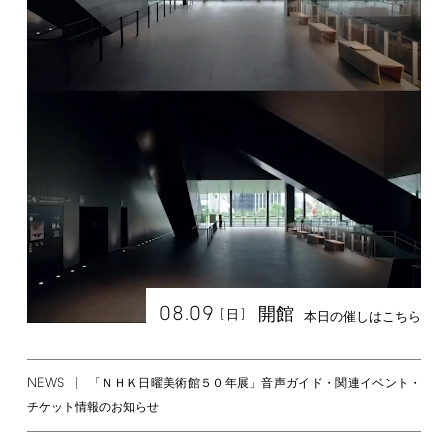
08.09
開館
[
]
日
本日の催しはこちら
NEWS
「ＮＨＫ日曜美術館５０年展」音声ガイド・関連イベント・
チケット情報のお知らせ