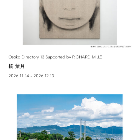
Osaka
Directory
13
Supported
by
RICHARD
MILLE
橘 葉月
2026.11.14
2026.12.13
–