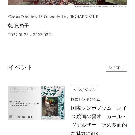
Osaka
Directory
15
Supported
by
RICHARD
MILLE
乾 真裕子
2027.01.23
2027.02.21
–
イベント
MORE
シンポジウム
国際シンポジウム
国際シンポジウム「スイ
ス絵画の異才 カール・
ヴァルザー その多面的
な魅力に迫る」