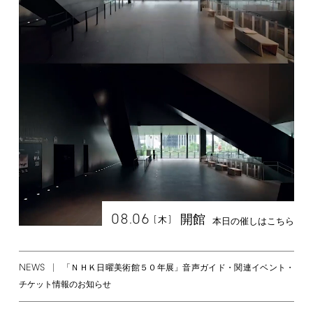
08.06
開館
[
]
木
本日の催しはこちら
NEWS
「ＮＨＫ日曜美術館５０年展」音声ガイド・関連イベント・
チケット情報のお知らせ