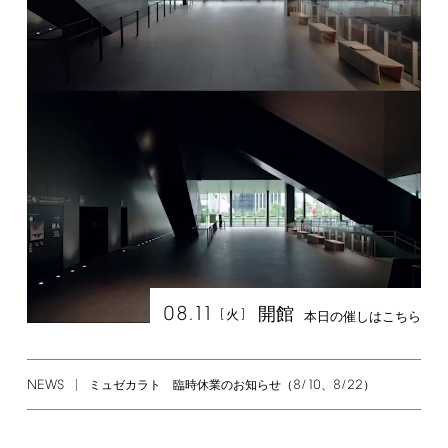
08.11
開館
[
]
火
本日の催しはこちら
NEWS
8/10
8/22
ミュゼカラト 臨時休業のお知らせ（
、
）