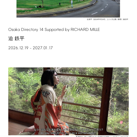
Osaka
Directory
14
Supported
by
RICHARD
MILLE
迫 鉄平
2026.12.19
2027.01.17
–