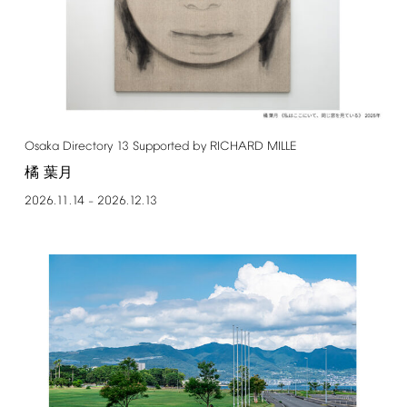
Osaka
Directory
13
Supported
by
RICHARD
MILLE
橘 葉月
2026.11.14
2026.12.13
–