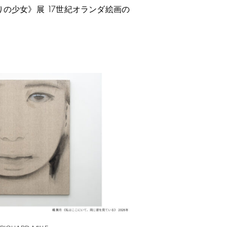
17
りの少女》展
世紀オランダ絵画の