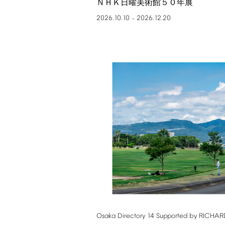
ＮＨＫ日曜美術館５０年展
2026.10.10
2026.12.20
–
Osaka
Directory
14
Supported
by
RICHAR