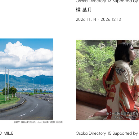
Osaka
Directory
13
Supported
by
橘 葉月
2026.11.14
2026.12.13
–
D
MILLE
Osaka
Directory
15
Supported
by