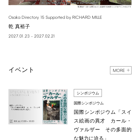
Osaka
Directory
15
Supported
by
RICHARD
MILLE
乾 真裕子
2027.01.23
2027.02.21
–
イベント
MORE
シンポジウム
国際シンポジウム
国際シンポジウム「スイ
ス絵画の異才 カール・
ヴァルザー その多面的
な魅力に迫る」