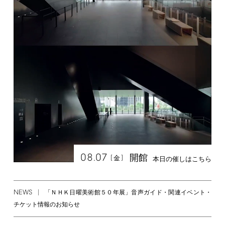
08.07
開館
[
]
金
本日の催しはこちら
NEWS
「ＮＨＫ日曜美術館５０年展」音声ガイド・関連イベント・
チケット情報のお知らせ