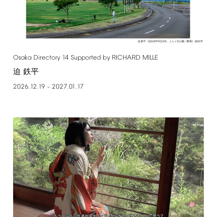
Osaka
Directory
14
Supported
by
RICHARD
MILLE
迫 鉄平
2026.12.19
2027.01.17
–