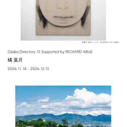
Osaka
Directory
13
Supported
by
RICHARD
MILLE
橘 葉月
2026.11.14
2026.12.13
–