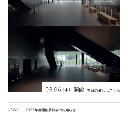
08.06
開館
[
]
木
本日の催しはこちら
NEWS
2027
年度開催展覧会のお知らせ