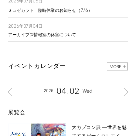
2026
07
05
年
月
日
7/6
ミュゼカラト 臨時休業のお知らせ（
）
2026
07
04
年
月
日
アーカイブズ情報室の休室について
イベントカレンダー
MORE
04
02
2025
Wed
展覧会
大カプコン展 ―世界を魅