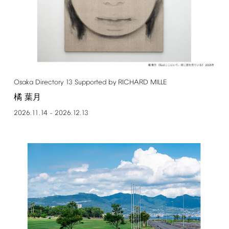
Osaka
Directory
13
Supported
by
RICHARD
MILLE
橘 葉月
2026.11.14
2026.12.13
–