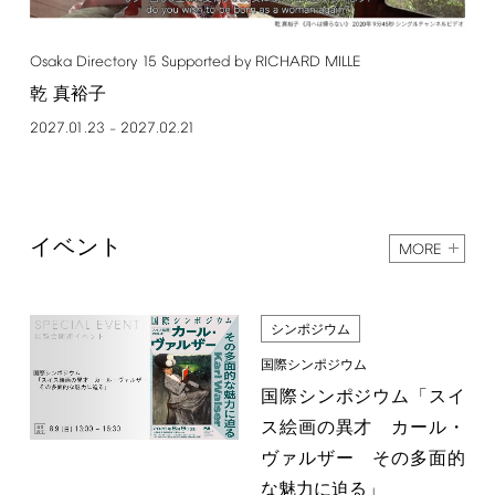
Osaka
Directory
15
Supported
by
RICHARD
MILLE
乾 真裕子
2027.01.23
2027.02.21
–
イベント
MORE
シンポジウム
国際シンポジウム
国際シンポジウム「スイ
ス絵画の異才 カール・
ヴァルザー その多面的
な魅力に迫る」