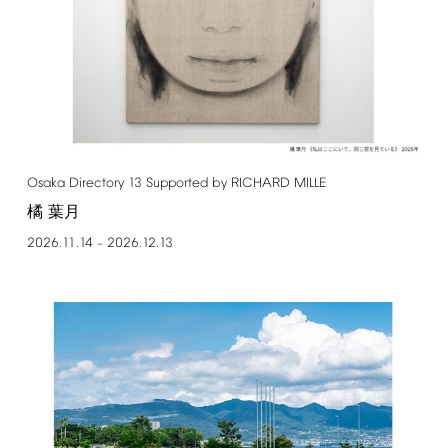
Osaka
Directory
13
Supported
by
RICHARD
MILLE
橘 葉月
2026.11.14
2026.12.13
–