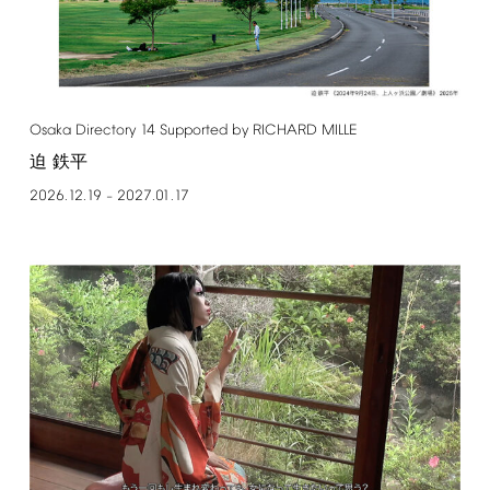
Osaka
Directory
14
Supported
by
RICHARD
MILLE
迫 鉄平
2026.12.19
2027.01.17
–