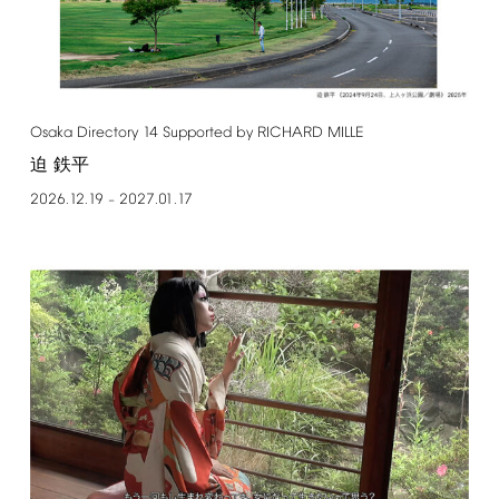
Osaka
Directory
14
Supported
by
RICHARD
MILLE
迫 鉄平
2026.12.19
2027.01.17
–