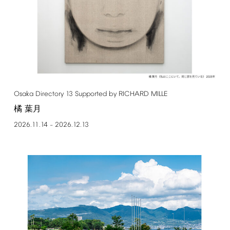
Osaka
Directory
13
Supported
by
RICHARD
MILLE
橘 葉月
2026.11.14
2026.12.13
–