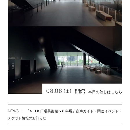
08.08
開館
[
]
土
本日の催しはこちら
NEWS
「ＮＨＫ日曜美術館５０年展」音声ガイド・関連イベント・
チケット情報のお知らせ