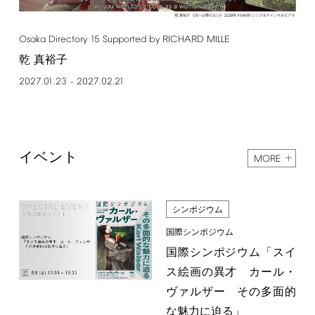
Osaka
Directory
15
Supported
by
RICHARD
MILLE
乾 真裕子
2027.01.23
2027.02.21
–
イベント
MORE
シンポジウム
国際シンポジウム
国際シンポジウム「スイ
ス絵画の異才 カール・
ヴァルザー その多面的
な魅力に迫る」