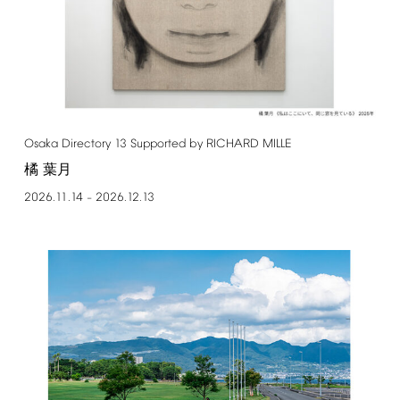
Osaka
Directory
13
Supported
by
RICHARD
MILLE
橘 葉月
2026.11.14
2026.12.13
–