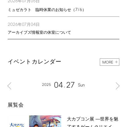
2026
07
05
年
月
日
7/6
ミュゼカラト 臨時休業のお知らせ（
）
2026
07
04
年
月
日
アーカイブズ情報室の休室について
イベントカレンダー
MORE
04
27
2025
Sun
展覧会
大カプコン展 ―世界を魅