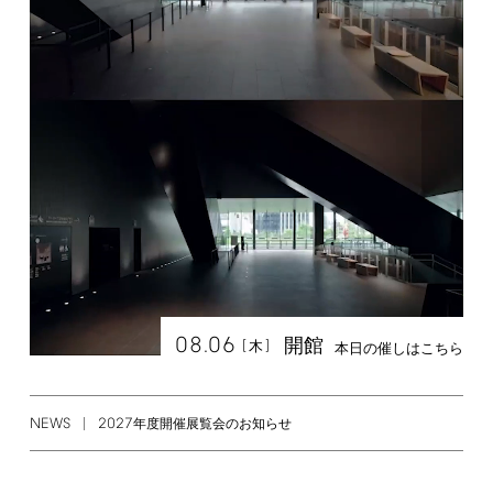
08.06
開館
[
]
木
本日の催しはこちら
NEWS
2027
年度開催展覧会のお知らせ