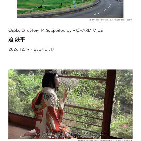
Osaka
Directory
14
Supported
by
RICHARD
MILLE
迫 鉄平
2026.12.19
2027.01.17
–