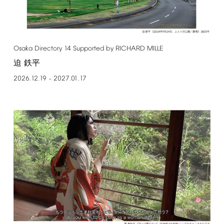
Osaka
Directory
14
Supported
by
RICHARD
MILLE
迫 鉄平
2026.12.19
2027.01.17
–