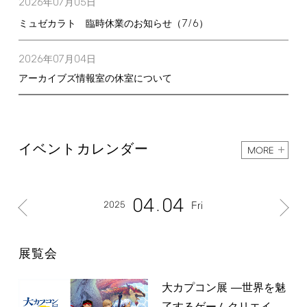
2026
07
05
年
月
日
7/6
ミュゼカラト 臨時休業のお知らせ（
）
2026
07
04
年
月
日
アーカイブズ情報室の休室について
イベントカレンダー
MORE
04
04
2025
Fri
展覧会
大カプコン展 ―世界を魅