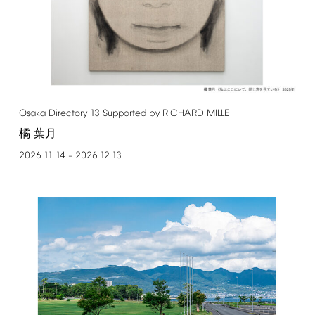
Osaka
Directory
13
Supported
by
RICHARD
MILLE
橘 葉月
2026.11.14
2026.12.13
–