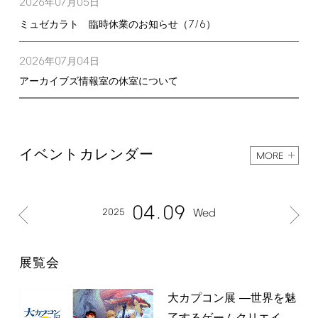
2026
07
05
年
月
日
7/6
ミュゼカラト 臨時休業のお知らせ（
）
2026
07
04
年
月
日
アーカイブズ情報室の休室について
イベントカレンダー
MORE
04
09
2025
Wed
展覧会
大カプコン展 ―世界を魅