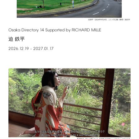
Osaka
Directory
14
Supported
by
RICHARD
MILLE
迫 鉄平
2026.12.19
2027.01.17
–