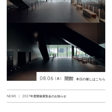
08.06
開館
[
]
木
本日の催しはこちら
NEWS
2027
年度開催展覧会のお知らせ