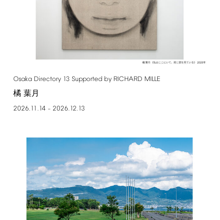
Osaka
Directory
13
Supported
by
RICHARD
MILLE
橘 葉月
2026.11.14
2026.12.13
–