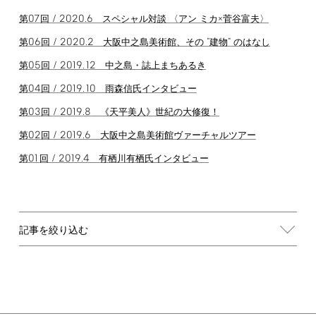
07
/
2020.6
第
回
スペシャル対談 〈アン ミカ×菅谷富夫〉
06
/
2020.2
"
"
第
回
大阪中之島美術館、その
建物
のはなし
05
/
2019.12
第
回
中之島・誌上まちあるき
04
/
2019.10
第
回
雨森信氏インタビュー
03
/
2019.8
第
回
《天平美人》世紀の大修復！
02
/
2019.6
第
回
大阪中之島美術館ヴァーチャルツアー
01
/
2019.4
第
回
有栖川有栖氏インタビュー
記事を絞り込む