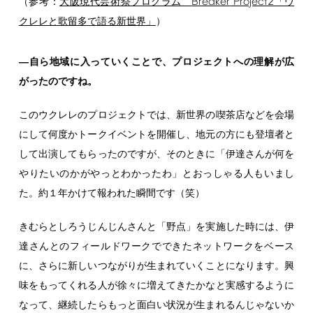
Breaker
Project2
（参考：
大阪現代芸術祭プログラム
「ウ
クレレと歌留多で語る新世界」
）
―自ら地域に入っていくことで、プロジェクトへの理解が広
がったのですね。
このウクレレのプロジェクトでは、新世界の喫茶店などを会場
にして何度かトークイベントを開催し、地元の方にも登壇者と
して出演してもらったのですが、そのときに「伊達さんが何を
やりたいのかがやっとわかったわ」とおっしゃる人もいまし
た。約１年かけて報われた瞬間です（笑）
きむらとしろうじんじんさんと「野点」を実施した時には、伊
達さんとのフィールドワークでできたネットワークをベース
に、さらに新しいつながりが生まれていくことになります。興
味をもってくれる人が徐々に増えてきたかなと実感するように
なって、継続したらもっと面白い状況が生まれるんじゃないか