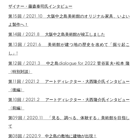
ザイナー・藤森泰司氏インタビュー
15
/
2021.10
第
回
大阪中之島美術館のオリジナル家具、いよい
よ製作へ！
14
/
2021.8
第
回
大阪中之島美術館が竣工しました
13
/
2021.6
第
回
美術館が建つ地の歴史を改めて「掘り起こ
!
し」
12
/
2021.3
dialogue
for
2022
第
回
中之島
菅谷富夫×松本 隆
〈特別対談〉
11
/
2021.2
第
回
アートディレクター・大西隆介氏インタビュー
〈後編〉
10
/
2021.2
第
回
アートディレクター・大西隆介氏インタビュー
〈前編〉
09
/
2020.11
第
回
「見る、調べる、体験する」美術館を目指し
て
08
/
2020.9
第
回
中之島の敷地に建物が出現！