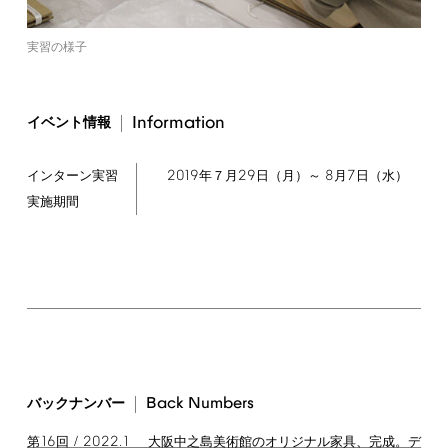
実習の様子
Information
イベント情報
2019
29
8
7
年７月
日（月）～
月
日（水）
インターン実習
実施期間
Back
Numbers
バックナンバー
16
/
2022.1
第
回
大阪中之島美術館のオリジナル家具、完成。デ