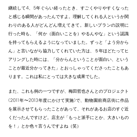
4
5
継続して
、
年ぐらい経ったとき、すごくやりやすくなった
と感じる瞬間があったんですよ。理解してくれる人というか関
わりのある人がどんどん増えてきて。新しいプランの説明に
行った時も、「何か（面白いことを）やるんやな」という認識
を持ってもらえるようになっていました。ずっと「よう分から
ん」と言いながら協力してくれていた方は、５年ほどたってヒ
アリングした時には、「分からんということが面白い、という
ことが最近分かってきた」とおっしゃってくださったこともあ
ります。これは私にとっては大きな成果でした。
また、これも例の一つですが、梅田哲也さんとのプロジェクト
(2011
2013
)
年〜
年度にかけて実施
で、動物園前商店街に作品
を展示させてもらったことがあって、それがあるお店のすぐ近
くだったんですけど。店主が「もっと派手にとか、大きいもの
を！」とか色々言うんですよね（笑）