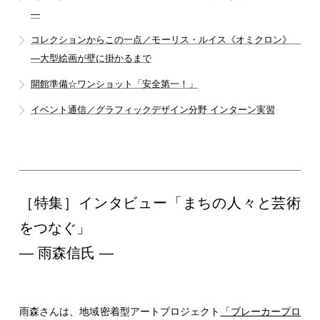
―
コレクションからこの一点／モーリス・ルイス《オミクロン》
―大型絵画が壁に掛かるまで
開館準備☆ワンショット「安全第一！」
イベント通信／グラフィックデザイン分野 インターン実習
［特集］インタビュー「まちの人々と芸術
をつなぐ」
― 雨森信氏 ―
雨森さんは、地域密着型アートプロジェクト
「ブレーカープロ