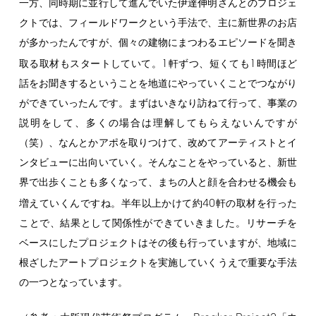
一方、同時期に並行して進んでいた伊達伸明さんとのプロジェ
クトでは、フィールドワークという手法で、主に新世界のお店
が多かったんですが、個々の建物にまつわるエピソードを聞き
1
1
取る取材もスタートしていて。
軒ずつ、短くても
時間ほど
話をお聞きするということを地道にやっていくことでつながり
ができていったんです。まずはいきなり訪ねて行って、事業の
説明をして、多くの場合は理解してもらえないんですが
（笑）、なんとかアポを取りつけて、改めてアーティストとイ
ンタビューに出向いていく。そんなことをやっていると、新世
界で出歩くことも多くなって、まちの人と顔を合わせる機会も
40
増えていくんですね。半年以上かけて約
軒の取材を行った
ことで、結果として関係性ができていきました。リサーチを
ベースにしたプロジェクトはその後も行っていますが、地域に
根ざしたアートプロジェクトを実施していくうえで重要な手法
の一つとなっています。