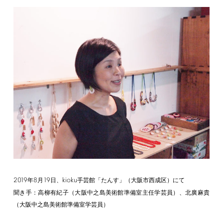
2019
8
19
kioku
年
月
日、
手芸館「たんす」（大阪市西成区）にて
聞き手：高柳有紀子（大阪中之島美術館準備室主任学芸員）、北廣麻貴
（大阪中之島美術館準備室学芸員）