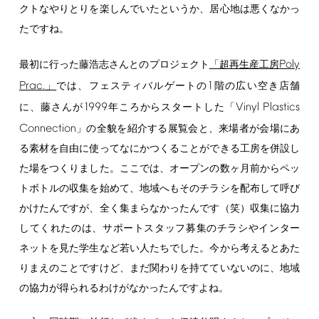
クトなやりとりを楽しんでいたというか、居心地は悪くなかっ
たですね。
Poly
最初に行った藤浩志さんとのプロジェクト
「超再生産工房
Prac.
1
」
では、フェスティバルゲートの
階の広い空き店舗
1999
Vinyl
Plastics
に、藤さんが
年ころからスタートした「
Connection
」の全貌を紹介する展覧会と、来場者が会場にあ
る素材を自由に使ってなにかつくることができる工房を併設し
た場をつくりました。ここでは、オープンの数ヶ月前からペッ
トボトルの収集を始めて、地域へもそのチラシを配布して呼び
かけたんですが、全く集まらなかったんです（笑）収集に協力
してくれたのは、サポートスタッフ募集のチラシやインター
ネットを見た学生など若い人たちでした。今から考えるとあた
りまえのことですけど、まだ関わりを持てていないのに、地域
の協力が得られるわけがなかったんですよね。