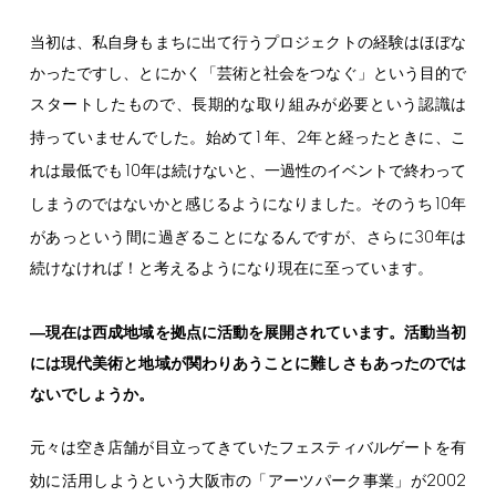
当初は、私自身もまちに出て行うプロジェクトの経験はほぼな
かったですし、とにかく「芸術と社会をつなぐ」という目的で
スタートしたもので、長期的な取り組みが必要という認識は
1
2
持っていませんでした。始めて
年、
年と経ったときに、こ
10
れは最低でも
年は続けないと、一過性のイベントで終わって
10
しまうのではないかと感じるようになりました。そのうち
年
30
があっという間に過ぎることになるんですが、さらに
年は
続けなければ！と考えるようになり現在に至っています。
―現在は西成地域を拠点に活動を展開されています。活動当初
には現代美術と地域が関わりあうことに難しさもあったのでは
ないでしょうか。
元々は空き店舗が目立ってきていたフェスティバルゲートを有
2002
効に活用しようという大阪市の「アーツパーク事業」が