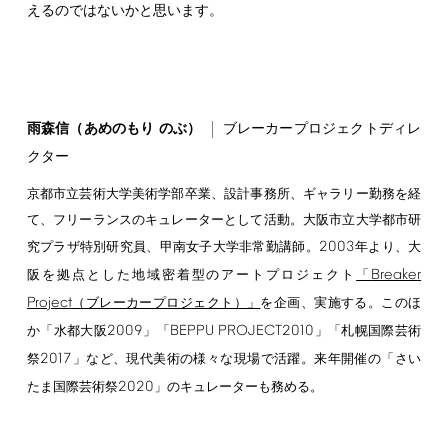
えるのではないかと思います。
雨森信（あめのもり のぶ）
ブレーカープロジェクトディレ
クター
京都市立芸術大学美術学部卒業、設計事務所、ギャラリー勤務を経
て、フリーランスのキュレーターとして活動。大阪市立大学都市研
2003
究プラザ特別研究員、甲南女子大学非常勤講師。
年より、大
Breaker
阪を拠点とした地域密着型のアートプロジェクト
「
Project
（ブレーカープロジェクト）」
を企画、実施する。このほ
2009
BEPPU
PROJECT2010
か「水都大阪
」「
」「札幌国際芸術
2017
祭
」など、現代美術の様々な現場で活躍。来年開催の「さい
2020
たま国際芸術祭
」のキュレーターも務める。