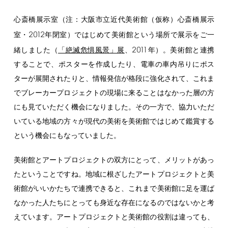
心斎橋展示室（注：大阪市立近代美術館（仮称）心斎橋展示
2012
室・
年閉室）ではじめて美術館という場所で展示をご一
2011
緒しました（
「絶滅危惧風景」展
、
年）。美術館と連携
することで、ポスターを作成したり、電車の車内吊りにポス
ターが展開されたりと、情報発信が格段に強化されて、これま
でブレーカープロジェクトの現場に来ることはなかった層の方
にも見ていただく機会になりました。その一方で、協力いただ
いている地域の方々が現代の美術を美術館ではじめて鑑賞する
という機会にもなっていました。
美術館とアートプロジェクトの双方にとって、メリットがあっ
たということですね。地域に根ざしたアートプロジェクトと美
術館がいいかたちで連携できると、これまで美術館に足を運ば
なかった人たちにとっても身近な存在になるのではないかと考
えています。アートプロジェクトと美術館の役割は違っても、