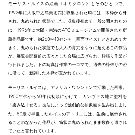
モーリス・ルイスの絵画《オミクロン》もそのひとつで、
1992
年に大阪中之島美術館に収集された時には、木枠から外
され、丸められた状態でした。収集後初めて一般公開されたの
1996
ATC
は、
年に大阪・南港の
ミュージアムで開催された所
260
410
蔵作品展です。約
×
センチ（画面サイズ）ときわめて大
きく、丸められた状態でも大人の背丈をゆうに超えるこの作品
が、展覧会開幕前の広々とした会場に広げられ、枠張り作業が
行われました。下の写真は作業の一コマで、過去の枠張りの跡
に沿って、新調した木枠が置かれています。
モーリス・ルイスは、アメリカ・ワシントンで活動した画家。
1950
60
年代から
年代初頭にかけて、カンヴァス地に塗料を
「染み込ませる」技法によって独創的な抽象画を生み出しまし
50
た。
歳で早世したルイスのアトリエには、生前に展示され
ることのなかった作品が、筒状に丸められたまま数多く遺され
ていたと言われています。