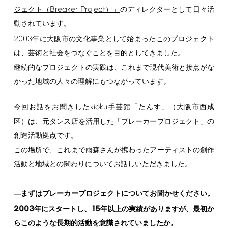
Breaker
Project
ジェクト（
）」
のディレクターとして日々活
動されています。
2003
年に大阪市の文化事業として始まったこのプロジェクト
は、芸術と社会をつなぐことを目的としてきました。
継続的なプロジェクトの実践は、これまで現代美術と接点がな
かった地域の人々の理解にもつながっています。
kioku
今回お話をお聞きした
手芸館「たんす」（大阪市西成
区）は、元タンス店を活用した「ブレーカープロジェクト」の
創造活動拠点です。
この場所で、これまで雨森さんが携わったアーティストの創作
活動と地域との関わりについてお話しいただきました。
―まずはブレーカープロジェクトについてお聞かせください。
2003
15
年にスタートし、
年以上の実績がありますが、最初か
らこのような長期的活動を意識されていましたか。