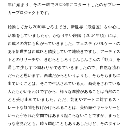
2003
年に始まり、その一環で
年にスタートしたのがブレー
カープロジェクトです。
2010
始動してから
年ごろまでは、新世界（浪速区）を中心に
2004
活動をしていましたが、かなり早い段階（
年頃）には、
西成区の方にも広がっていきました。フェスティバルゲートの
ある新世界は西成区と隣接していて地続きですし、アーティス
トとのリサーチや、きむらとしろうじんじんさんの「野点」を
通して少しずつ関わりができていきましたので、自然な流れ
だったと思います。西成だからというよりも、そもそもまちに
出ていくことは、そこで生活されている人、商売をされている
人たちがいるわけですから、様々な摩擦があることは当然のこ
とと受け止めていました。ただ、芸術やアートに対するスト
レートな疑問を投げかけられることは、美術館やギャラリーと
いった守られた空間ではあまり起こらないことですが、まっと
うな意見だとも。時々凹むこともありあしたけど、そのダイレ