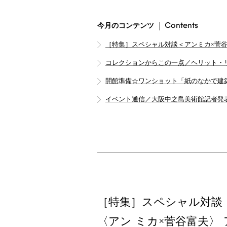
Contents
今月のコンテンツ
［特集］スペシャル対談＜アンミカ×菅
コレクションからこの一点／ヘリット・
開館準備☆ワンショット「紙のなかで建
イベント通信／大阪中之島美術館記者発
［特集］スペシャル対談
〈アン ミカ×菅谷富夫〉