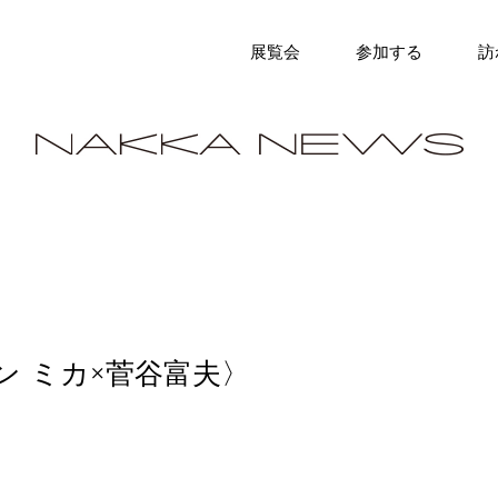
展覧会
参加する
訪
ン ミカ×菅谷富夫〉