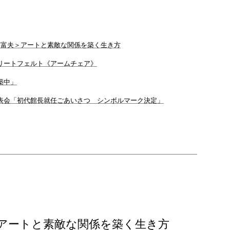
谷富夫＞アートと素敵な関係を築く生き方
リートフェルト《アームチェア》
築中」
表会「初代館長就任ごあいさつ シンボルマーク決定」
 アートと素敵な関係を築く生き方