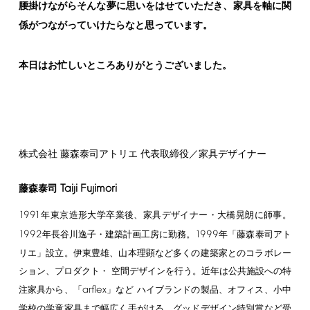
腰掛けながらそんな夢に思いをはせていただき、家具を軸に関
係がつながっていけたらなと思っています。
本日はお忙しいところありがとうございました。
株式会社 藤森泰司アトリエ 代表取締役／家具デザイナー
Taiji
Fujimori
藤森泰司
1991
年東京造形⼤学卒業後、家具デザイナー・⼤橋晃朗に師事。
1992
1999
年⻑⾕川逸⼦・建築計画⼯房に勤務。
年「藤森泰司アト
リエ」設⽴。伊東豊雄、⼭本理顕など多くの建築家とのコラボレー
ション、プロダクト・ 空間デザインを⾏う。近年は公共施設への特
arflex
注家具から、「
」など ハイブランドの製品、オフィス、⼩中
学校の学童家具まで幅広く⼿がける。グッドデザイン特別賞など受