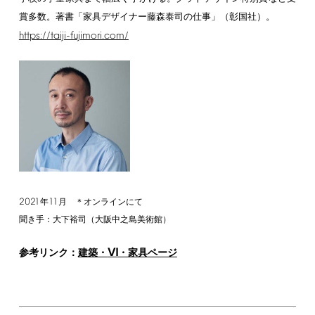
賞多数。著書「家具デザイナー藤森泰司の仕事」（彰国社）。
https://taiji-fujimori.com/
2021
11
年
月 ＊オンラインにて
聞き手：大下裕司（大阪中之島美術館）
VI
参考リンク：
建築・
・家具ページ