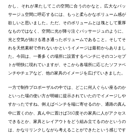
かし、それが果たしてこの空間に合うのかなと。広大なパッ
サージュ空間に呼応するには、もっと柔らかなボリューム感が
欲しいと思いました。ただ、そのボリュームとは塊として重厚
なものではなく、空間に光が降り注ぐパッサージュのように、
光と空気が抜ける透き通ったボリュームであること。そしてそ
れを天然素材で作れないかというイメージは最初からありまし
た。今回は、一番多くの場所に設置するベンチにそのコンセプ
トが明快に現れていますが、そこから各場所に応じたソファベ
ンチやチェアなど、他の家具のイメージを広げていきました。
一方で制作プロポーザルの中では、どこに何人ぐらい座るのか
といった場の使い方が明確に提示されていたのでイメージしや
すかったですね。例えばベンチを端に寄せるのか、通路の真ん
360
中に置くのか、真ん中に置けば
度その家具に人がアクセス
できるとか、家具とレイアウトをどう組み立てるのかというの
は、かなりリンクしながら考えることができたという感じです