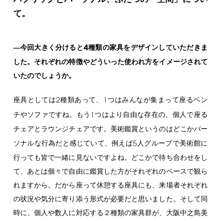
て。
4
―今回大きく分けると
種類の家具をデザインしていただきま
した。それぞれの特徴やどういった使われ方をイメージされて
いたのでしょうか。
2
1
座具としては
種類あって、
つはみんなが集まって座るベン
1
チやソファですね。もう
つはより自由な存在の、個人で座る
チェアとラウンジチェアです。美術鑑賞というのはどこかパー
5
ソナルな行為だと感じていて、例えば
人グループで美術館に
行っても皆で一緒に見ないですよね。どこかで待ち合わせをし
て、あとは個々で自由に鑑賞した方がそれぞれのペースで観ら
れますから。だから座って休憩する座具にも、来場者それぞれ
の状況や気分に寄り添う形式が必要だと思いました。そして同
時に、個人や数人に対応する２種類の家具群が、大阪中之島美