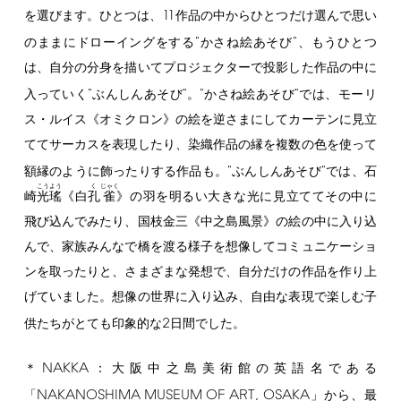
11
を選びます。ひとつは、
作品の中からひとつだけ選んで思い
"
"
のままにドローイングをする
かさね絵あそび
、もうひとつ
は、自分の分身を描いてプロジェクターで投影した作品の中に
"
"
"
"
入っていく
ぶんしんあそび
。
かさね絵あそび
では、モーリ
ス・ルイス《オミクロン》の絵を逆さまにしてカーテンに見立
ててサーカスを表現したり、染織作品の縁を複数の色を使って
"
"
額縁のように飾ったりする作品も。
ぶんしんあそび
では、石
こう
よう
く
じゃく
崎
光
瑤
《白
孔
雀
》の羽を明るい大きな光に見立ててその中に
飛び込んでみたり、国枝金三《中之島風景》の絵の中に入り込
んで、家族みんなで橋を渡る様子を想像してコミュニケーショ
ンを取ったりと、さまざまな発想で、自分だけの作品を作り上
げていました。想像の世界に入り込み、自由な表現で楽しむ子
2
供たちがとても印象的な
日間でした。
NAKKA
＊
：大阪中之島美術館の英語名である
NAKANOSHIMA
MUSEUM
OF
ART,
OSAKA
「
」から、最