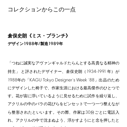
コレクションからこの一点
倉俣史朗《ミス・ブランチ》
1988
/
1989
デザイン
年
製造
年
「つねに誠実なアヴァンギャルドたらんとする高貴なる精神の
1934-1991
持主」 と評されたデザイナー、倉俣史朗（
年）が
1988
KAGU
Tokyo
Designer
s
Week
88
年の「
’
‘
」出品のため
にデザインした椅子で、作家生涯における最高傑作のひとつで
す。花が宙に浮いているように見せるために試作を繰り返し、
アクリルの中のバラの花びらをピンセットで一つ一つ整えなが
30
ら整形されたといいます。その際、作家は
分ごとに電話入
れ、アクリルの中で沈まぬよう、浮かすようにと念を押したと