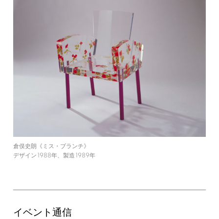
倉俣史朗《ミス・ブランチ》
1988
1989
デザイン
年、製造
年
イベント通信