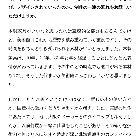
び、デザインされていったのか。制作の一連の流れをお話しい
ただけますか。
木製家具がいいなと思ったのは直感的な部分もあるんですけ
ど、美術館はこれから歴史を積み重ねていく施設ですし、その
時間をきちんと引き受けられる素材がいいと考えました。木製
10
20
30
家具は、
年、
年、
年と年を経過するごとにどんどん表
情が変わっていきます。その中のどの時点でも魅力が出る素材
なので、そうした佇まいが美術館にふさわしいかなと思いまし
た。
しかし、ただ木製というだけではなく、新しい木の使い方と
か、国産材の魅力をどう引き出すかを考えました。実際の制作
にあたっては、地元大阪のメーカーとのタイアップも考えまし
たが、以前何度か一緒に仕事をしたことがあり、その確かな技
術力と何より木に対する造詣が深い北海道旭川のカンディハウ