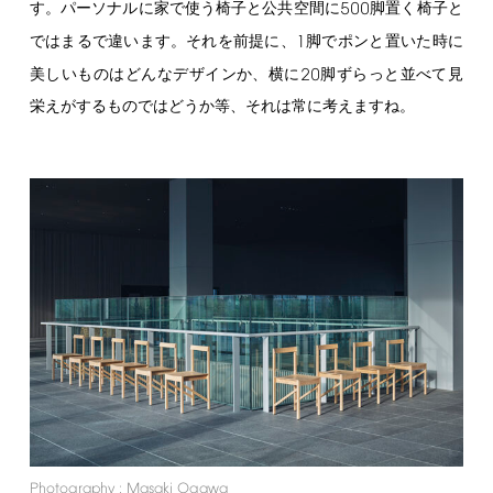
500
す。パーソナルに家で使う椅子と公共空間に
脚置く椅子と
1
ではまるで違います。それを前提に、
脚でポンと置いた時に
20
美しいものはどんなデザインか、横に
脚ずらっと並べて見
栄えがするものではどうか等、それは常に考えますね。
Photography
:
Masaki
Ogawa