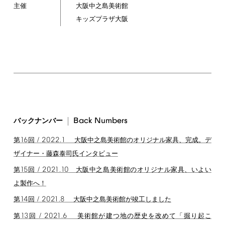
主催
大阪中之島美術館
キッズプラザ大阪
Back
Numbers
バックナンバー
16
/
2022.1
第
回
大阪中之島美術館のオリジナル家具、完成。デ
ザイナー・藤森泰司氏インタビュー
15
/
2021.10
第
回
大阪中之島美術館のオリジナル家具、いよい
よ製作へ！
14
/
2021.8
第
回
大阪中之島美術館が竣工しました
13
/
2021.6
第
回
美術館が建つ地の歴史を改めて「掘り起こ