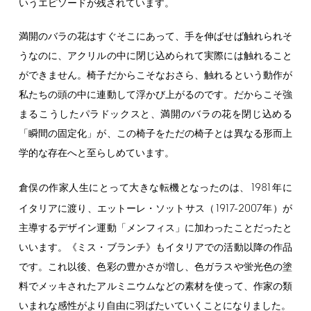
いうエピソードが残されています。
満開のバラの花はすぐそこにあって、手を伸ばせば触れられそ
うなのに、アクリルの中に閉じ込められて実際には触れること
ができません。椅子だからこそなおさら、触れるという動作が
私たちの頭の中に連動して浮かび上がるのです。だからこそ強
まるこうしたパラドックスと、満開のバラの花を閉じ込める
「瞬間の固定化」が、この椅子をただの椅子とは異なる形而上
学的な存在へと至らしめています。
1981
倉俣の作家人生にとって大きな転機となったのは、
年に
1917-2007
イタリアに渡り、エットーレ・ソットサス（
年）が
主導するデザイン運動「メンフィス」に加わったことだったと
いいます。《ミス・ブランチ》もイタリアでの活動以降の作品
です。これ以後、色彩の豊かさが増し、色ガラスや蛍光色の塗
料でメッキされたアルミニウムなどの素材を使って、作家の類
いまれな感性がより自由に羽ばたいていくことになりました。