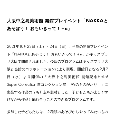
NAKKA
大阪中之島美術館 開館プレイベント「
と
あそぼう！ おもいきって！＋α」
2021
10
23
24
年
月
日（土）・
日（日）、当館の開館プレイベン
NAKKA
ト「
とあそぼう！ おもいきって！＋α」がキッズプラ
ザ大阪で開催されました。今回のプログラムはキッズプラザ大
2
2
阪と当館のコラボレーションにより実現。開館日となる
月
Hello!
日（水）より開催の「⼤阪中之島美術館 開館記念
Super
Collection
99
超コレクション展 ―
のものがたり―」に
11
出品する作品のうち
点を題材とした、子どもたちが楽しく学
びながら作品と触れ合うことのできるプログラムです。
参加した子どもたちは、２種類のあそびからやってみたいもの