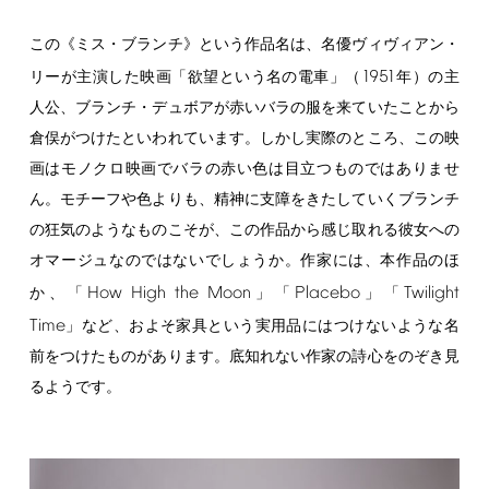
この《ミス・ブランチ》という作品名は、名優ヴィヴィアン・
1951
リーが主演した映画「欲望という名の電車」（
年）の主
人公、ブランチ・デュボアが赤いバラの服を来ていたことから
倉俣がつけたといわれています。しかし実際のところ、この映
画はモノクロ映画でバラの赤い色は目立つものではありませ
ん。モチーフや色よりも、精神に支障をきたしていくブランチ
の狂気のようなものこそが、この作品から感じ取れる彼女への
オマージュなのではないでしょうか。作家には、本作品のほ
How
High
the
Moon
Placebo
Twilight
か、「
」「
」「
Time
」など、およそ家具という実用品にはつけないような名
前をつけたものがあります。底知れない作家の詩心をのぞき見
るようです。