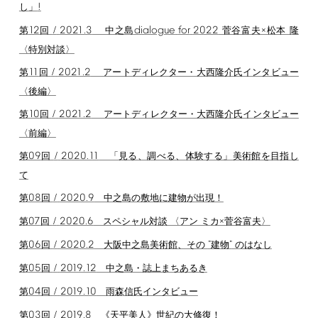
!
し」
12
/
2021.3
dialogue
for
2022
第
回
中之島
菅谷富夫×松本 隆
〈特別対談〉
11
/
2021.2
第
回
アートディレクター・大西隆介氏インタビュー
〈後編〉
10
/
2021.2
第
回
アートディレクター・大西隆介氏インタビュー
〈前編〉
09
/
2020.11
第
回
「見る、調べる、体験する」美術館を目指し
て
08
/
2020.9
第
回
中之島の敷地に建物が出現！
07
/
2020.6
第
回
スペシャル対談 〈アン ミカ×菅谷富夫〉
06
/
2020.2
"
"
第
回
大阪中之島美術館、その
建物
のはなし
05
/
2019.12
第
回
中之島・誌上まちあるき
04
/
2019.10
第
回
雨森信氏インタビュー
03
/
2019.8
第
回
《天平美人》世紀の大修復！