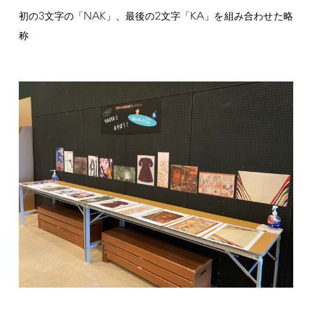
3
NAK
2
KA
初の
文字の「
」、最後の
文字「
」を組み合わせた略
称