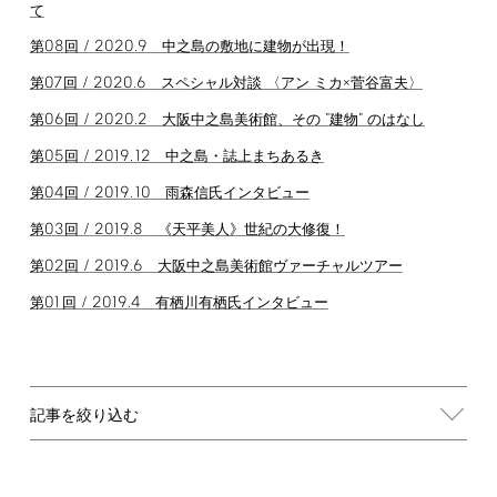
て
08
/
2020.9
第
回
中之島の敷地に建物が出現！
07
/
2020.6
第
回
スペシャル対談 〈アン ミカ×菅谷富夫〉
06
/
2020.2
"
"
第
回
大阪中之島美術館、その
建物
のはなし
05
/
2019.12
第
回
中之島・誌上まちあるき
04
/
2019.10
第
回
雨森信氏インタビュー
03
/
2019.8
第
回
《天平美人》世紀の大修復！
02
/
2019.6
第
回
大阪中之島美術館ヴァーチャルツアー
01
/
2019.4
第
回
有栖川有栖氏インタビュー
記事を絞り込む