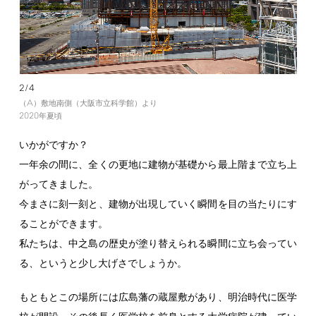
2/4
A
（
）敷地南側（大阪市立科学館）より
2020
年夏頃
いかがですか？
一年余の間に、全くの更地に建物が基礎から最上階まで立ち上
がってきました。
今まさに刻一刻と、建物が出現していく瞬間を目の当たりにす
ることができます。
私たちは、中之島の歴史が塗り替えられる瞬間に立ち会ってい
る、というと少し大げさでしょうか。
もともとこの場所には広島藩の蔵屋敷があり、明治時代に医学