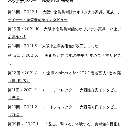
Back
Numbers
バックナンバー
16
/
2022.1
第
回
大阪中之島美術館のオリジナル家具、完成。デ
ザイナー・藤森泰司氏インタビュー
15
/
2021.10
第
回
大阪中之島美術館のオリジナル家具、いよい
よ製作へ！
14
/
2021.8
第
回
大阪中之島美術館が竣工しました
13
/
2021.6
第
回
美術館が建つ地の歴史を改めて「掘り起こ
!
し」
12
/
2021.3
dialogue
for
2022
第
回
中之島
菅谷富夫×松本 隆
〈特別対談〉
11
/
2021.2
第
回
アートディレクター・大西隆介氏インタビュー
〈後編〉
10
/
2021.2
第
回
アートディレクター・大西隆介氏インタビュー
〈前編〉
09
/
2020.11
第
回
「見る、調べる、体験する」美術館を目指し