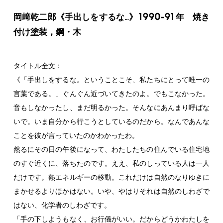
1990-91
岡﨑乾二郎《手出しをするな…》
年 焼き
付け塗装，鋼・木
タイトル全文：
《「手出しをするな。ということこそ、私たちにとって唯一の
言葉である。」ぐんぐん近づいてきたのよ。でもこなかった。
音もしなかったし、まだ明るかった。そんなにあんまり呼ばな
いで。いま自分から行こうとしているのだから。なんであんな
ことを彼が言っていたのかわかったわ。
然るにその日の午後になって、わたしたちの住んでいる住宅地
のすぐ近くに、落ちたのです。ええ、私のしっている人は一人
だけです。熱エネルギーの移動。これだけは自然のなりゆきに
まかせるよりほかはない。いや、やはりそれは自然のしわざで
はない、化学者のしわざです。
「手の下しようもなく、お行儀がいい。だからどうかわたしを