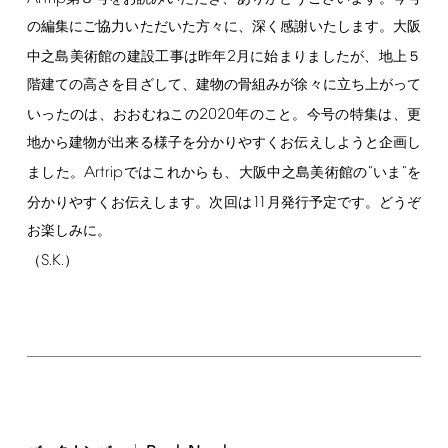
の編集にご協力いただいた方々に、深く感謝いたします。大阪
2
中之島美術館の建設工事は昨年
月に始まりましたが、地上５
階建ての高さを目ざして、建物の骨組みが徐々に立ち上がって
2020
いったのは、おおむねこの
年のこと。今号の特集は、更
地から建物が出来る様子を分かりやすくお伝えしようと企画し
Artrip
"
"
ました。
ではこれからも、大阪中之島美術館の
いま
を
11
分かりやすくお伝えします。次回は
月発行予定です。どうぞ
お楽しみに。
S.K.
（
）